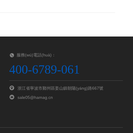
服務(wù)電話(huà)：
400-6789-061
浙江省寧波市鄞州區姜山鎮朝陽(yáng)路667號
sale05@hamag.cn