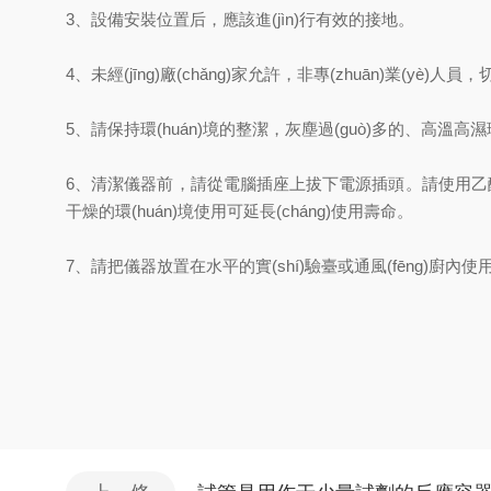
3、設備安裝位置后，應該進(jìn)行有效的接地。
4、未經(jīng)廠(chǎng)家允許，非專(zhuān)業(yè)人員
5、請保持環(huán)境的整潔，灰塵過(guò)多的、高溫高
6、清潔儀器前，請從電腦插座上拔下電源插頭。請使用
干燥的環(huán)境使用可延長(cháng)使用壽命。
7、請把儀器放置在水平的實(shí)驗臺或通風(fēng)廚內使用