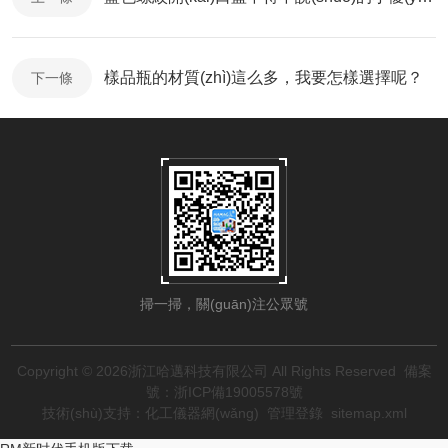
樣品瓶的材質(zhì)這么多，我要怎樣選擇呢？
下一條
掃一掃，關(guān)注公眾號
Copyright © 2026浙江哈邁科技有限公司 All Rights Reserved
備案
號：浙ICP備19005578號
技術(shù)支持：
化工儀器網(wǎng)
管理登錄
sitemap.xml