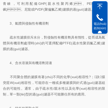
青睞，可利用配備GHP(親水性聚丙烯)、PES (聚醚
砜)、尼龍或PVDF(聚偏氟乙烯)濾膜的過(guò)濾器。
3、氣體與侵蝕性有機溶劑
電話(huà)
咨詢(xún)
疏水性濾膜排斥水分，對侵蝕性有機溶劑具有惰性，從而成為氣
體與有機溶劑處理時(shí)的可選擇配備PTFE(疏水性聚四氟乙烯)濾
膜的過(guò)濾器。
4、含水溶液與有機溶劑溶液
不同聚合體的濾膜有著(zhù)不同的化學(xué)相容性?；趹煤
突瘜W(xué)相容性，可能存在一種或多種濾膜與針式過(guò)濾器組
合的可能性。通常，由于疏水性/親水性以及化學(xué)相容性的限
制，單一類(lèi)型的過(guò)濾器不可能勝任所有的應用。