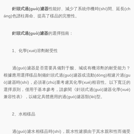
針頭式過(guò)濾器
性能好、減少了系統停機時(shí)間、延長(ch
áng)色譜柱壽命、提高了樣品的完整性。
針頭式過(guò)濾器
的選擇指南：
1、化學(xué)溶劑耐受性
過(guò)濾器是否需要具備對于酸、堿或有機溶劑的耐受能力？
根據應用選擇樣品制備針頭式過(guò)濾器或流動(dòng)相濾片過(gu
ò)濾器時(shí)，必須著(zhù)重考慮其化學(xué)相容性。以下寬泛的
選擇原則，僅用于基本參考，請參閱《針頭式過(guò)濾器化學(xué)
兼容性表》，以確定具體應用的過(guò)濾器類(lèi)型。
2、水相樣品
過(guò)濾水相樣品時(shí)，親水性濾膜由于其水親和性而備受