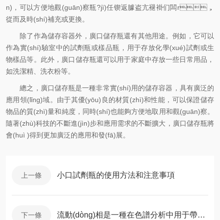
n)，可以方便地觀(guān)察瓶?jì)任锲返臄盗亢褪褂们闆r，
從而及時(shí)補充或更換。
除了作為儲存容器外，廣口儲存瓶還有其他用途。例如，它可以
作為實(shí)驗室中的試劑瓶或樣品瓶，用于存放化學(xué)試劑或生
物樣品等。此外，廣口儲存瓶還可以用于家庭中存放一些日常用品，
如洗潔精、洗衣粉等。
總之，廣口儲存瓶是一種非常實(shí)用的儲存容器，具有廣泛的
應用領(lǐng)域。由于其優(yōu)良的材質(zhì)和性能，可以保證儲存
物品的質(zhì)量和純度，同時(shí)也能夠方便地取用和觀(guān)察。
隨著(zhù)科技的不斷進(jìn)步和應用需求的不斷擴大，廣口儲存瓶將
會(huì )得到更加廣泛的應用和發(fā)展。
小口試劑瓶的使用方法和注意事項
上一條
流動(dòng)相是一種在色譜分析中用于帶動(dòng)樣品通過(guò)色譜柱的液體
下一條