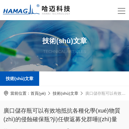
技術(shù)文章
TECHNICAL ARTICLES
技術(shù)文章
當前位置：
首頁(yè)
技術(shù)文章
廣口儲存瓶可以有效地抵抗各種化學(xué)物質(zhì)的侵蝕確保瓶?jì)任锲返募兌群唾|(zhì)量
廣口儲存瓶可以有效地抵抗各種化學(xué)物質
(zhì)的侵蝕確保瓶?jì)任锲返募兌群唾|(zhì)量