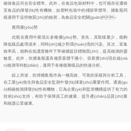
確保食品符合安全標準。此外，在食品包裝材料中，也可能存在遷移
至食品的揮發(fā)性有機物，如塑料包裝中的殘留單體等。捕集瓶同
樣適用于這些物質(zhì)的檢測，為食品安全把關(guān)。
應用優(yōu)勢
此瓶在應用中展現出多種優(yōu)勢。首先，其取樣量少，能夠
降低樣品處理成本，同時(shí)減少對環(huán)境的污染。其次，富集
效率高，能夠在低濃度條件下準確捕捉目標物質(zhì)，提高檢測的靈
敏度。此外，吹捕集瓶還具備受基體干擾小、容易實(shí)現在線(xià
n)檢測等特點(diǎn)，適用于各種復雜樣品的快速分析。
綜上所述，吹掃捕集瓶作為一種高效、可靠的采樣與分析工具，
在工業(yè)衛生與食品安全監測中發(fā)揮著(zhù)重要作用。通過(gu
ò)精確檢測揮發(fā)性有機物，它為企業(yè)和監管機構提供了有力的
技術(shù)支持，有助于保障員工的健康、提升產(chǎn)品質(zhì)量
和維護公眾健康。