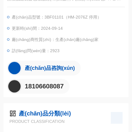
硅膠 9MM
蓋墊一體式：
產(chǎn)品型號：3BF01101（HM-2076Z 停用）
直徑9MM，厚度1MM
更新時(shí)間：2024-09-14
廠(chǎng)商性質(zhì)：生產(chǎn)廠(chǎng)家
訪(fǎng)問(wèn)量：2923
產(chǎn)品咨詢(xún)
18106608087
產(chǎn)品分類(lèi)
PRODUCT CLASSIFICATION