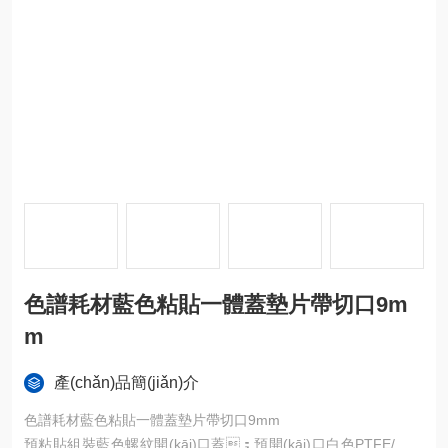
色譜耗材藍色粘貼一體蓋墊片帶切口9m
m
產(chǎn)品簡(jiǎn)介
色譜耗材藍色粘貼一體蓋墊片帶切口9mm
預粘貼組裝藍色螺紋開(kāi)口蓋；預開(kāi)口白色PTFE/紅色