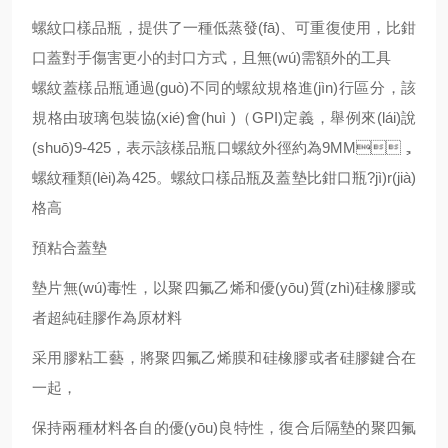
螺紋口樣品瓶，提供了一種低蒸發(fā)、可重復使用，比鉗
口蓋對手傷害更小的封口方式，且無(wú)需額外的工具
螺紋蓋樣品瓶通過(guò)不同的螺紋規格進(jìn)行區分，該
規格由玻璃包裝協(xié)會(huì )（GPI)定義，舉例來(lái)說
(shuō)9-425，表示該樣品瓶口螺紋外徑約為9MM，
螺紋種類(lèi)為425。螺紋口樣品瓶及蓋墊比鉗口瓶?jì)r(jià)
格高
預粘合蓋墊
墊片無(wú)毒性，以聚四氟乙烯和優(yōu)質(zhì)硅橡膠或
者超純硅膠作為原材料
采用膠粘工藝，將聚四氟乙烯膜和硅橡膠或者硅膠鍵合在
一起，
保持兩種材料各自的優(yōu)良特性，復合后隔墊的聚四氟