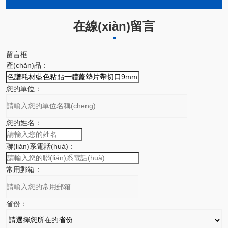
在線(xiàn)留言
留言框
產(chǎn)品：
您的單位：
您的姓名：
聯(lián)系電話(huà)：
常用郵箱：
省份：