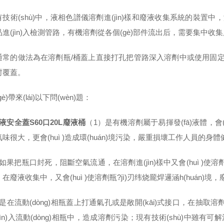
技術(shù)中，液相色譜儀溶劑進(jìn)樣和廢液收集系統的裝置中
進(jìn)入檢測管路，有機溶劑從各個(gè)部件流出后，需要集中收集后處
常的做法為在溶劑瓶/桶蓋上直接打孔把管路深入溶劑中或使用固定接頭固定
蓋。
è)帶來(lái)以下問(wèn)題：
液安全蓋S60口20L廢液桶
（1）是有機溶劑屬于易揮發(fā)液體，會(
味很大，更會(huì )造成環(huán)境污染，嚴重損壞工作人員的身體健康
如果把瓶口封死，阻斷空氣流通，在溶劑進(jìn)樣中又會(huì )使溶劑瓶?
在廢液收集中，又會(huì )使溶劑瓶?jì)刃纬烧龎焊邏涵h(huán)境，
是在流動(dòng)相瓶蓋上打通氣孔或是敞開(kāi)式接口，在抽取溶劑時(s
jìn)入流動(dòng)相瓶中，造成溶劑污染；現有技術(shù)中雖有