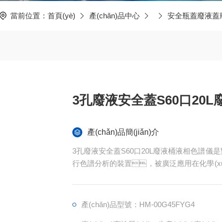
當前位置：
首頁(yè)
產(chǎn)品中心
安全瓶蓋廢液蓋
3孔廢液安全蓋S60口20L
產(chǎn)品簡(jiǎn)介
3孔廢液安全蓋S60口20L廢液桶液相色譜儀是對
行色譜分析的裝置，被廣泛應用在化學(xu
包括液相色譜儀和液相色譜儀。
可用于對液體或溶于液體的固體樣品進(jìn)
統、輸液系統、分離系統
產(chǎn)品型號：HM-00G45FYG4