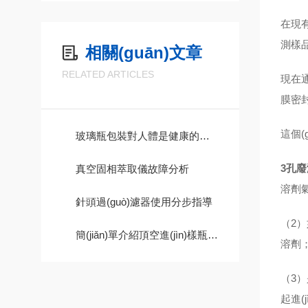
在現有
測樣品
相關(guān)文章
RELATED ARTICLES
現在通
膜密封覆
這個(g
玻璃瓶包裝對人體是健康的已經(jīng)為社會(huì )*
3孔廢
真空固相萃取儀故障分析
溶劑氣
針頭過(guò)濾器使用分步指導
（2）
簡(jiǎn)單介紹頂空進(jìn)樣瓶的使用要求
溶劑；
（3）
起進(