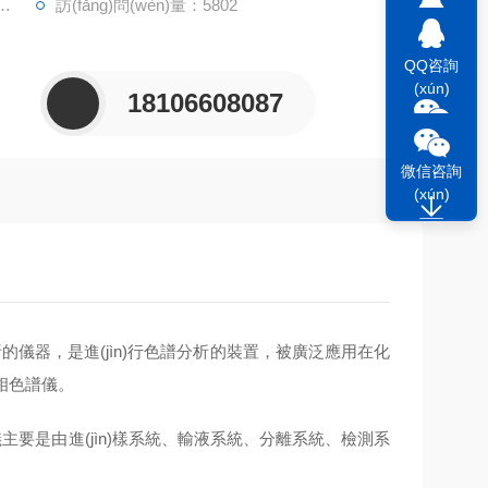
訪(fǎng)問(wèn)量：5802
QQ咨詢
(xún)
18106608087
微信咨詢
(xún)
，是進(jìn)行色譜分析的裝置，被廣泛應用在化
色譜儀。
是由進(jìn)樣系統、輸液系統、分離系統、檢測系