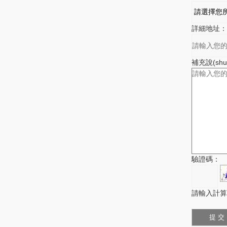
詳細地址：
補充說(sh
驗證碼：
請輸入計算