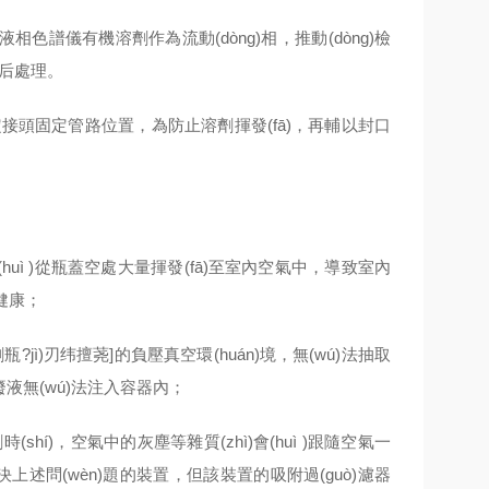
，液相色譜儀有機溶劑作為流動(dòng)相，推動(dòng)檢
理。
管路位置，為防止溶劑揮發(fā)，再輔以封口
huì )從瓶蓋空處大量揮發(fā)至室內空氣中，導致室內
；
jì)刃纬擅荛]的負壓真空環(huán)境，無(wú)法抽取
廢液無(wú)法注入容器內；
hí)，空氣中的灰塵等雜質(zhì)會(huì )跟隨空氣一
可解決上述問(wèn)題的裝置，但該裝置的吸附過(guò)濾器