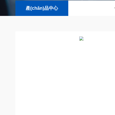
產(chǎn)品中心