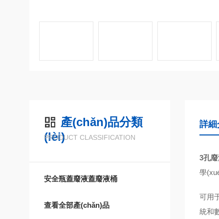
產(chǎn)品分類
詳細
(lèi)
PRODUCT CLASSIFICATION
3孔廢
學(x
安全瓶蓋廢液蓋廢液桶
可用于
查看全部產(chǎn)品
統和