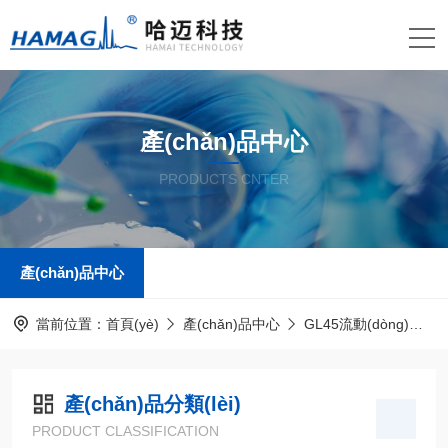
產(chǎn)品中心
PRODUCTS CNTER
產(chǎn)品中心
當前位置：
首頁(yè)
產(chǎn)品中心
GL45流動(dòng)相溶劑瓶
產(chǎn)品分類(lèi)
PRODUCT CLASSIFICATION