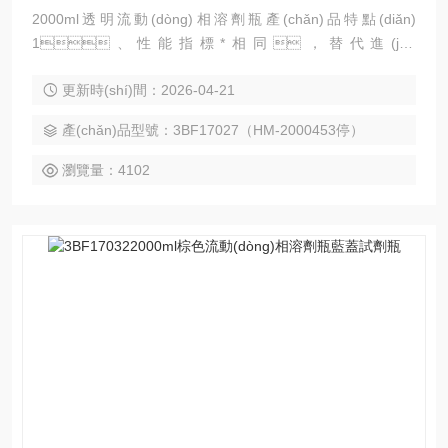
2000ml透明流動(dòng)相溶劑瓶產(chǎn)品特點(diǎn)
1、性能指標*相同，替代進(jìn)
口。 2、使用成本約為進(jìn)口產(chǎn)
更新時(shí)間：2026-04-21
品的1/3~1/5。 3、適用于HPLC、GC、柱層析
等用作流動(dòng)相溶劑瓶。 玻璃瓶：國產(chǎn)藍
產(chǎn)品型號：3BF17027（HM-2000453停）
蓋玻璃試劑瓶（仿SCHOTT藍蓋瓶）玻璃瓶身材質(zhì)：硼硅
玻璃3.3瓶蓋材質(zhì)：聚丙烯PP（韓國進(jìn)口
瀏覽量：4102
料），白色部份為純特氟龍耐高溫（小于14
0℃）、高壓瓶蓋顏色：藍色，能耐受強極
性、強非極性溶劑的浸泡不掉色可按要求打
孔。