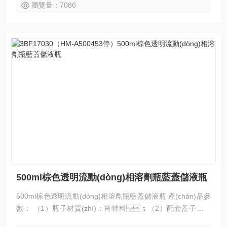
相同，可替代，但成本約為進(jìn)口品的1/3-1/
瀏覽量：7086
5； （3）本實(shí)用新型的流動(dòng)相瓶的
500ml棕色透明流動(dòng)相溶劑瓶藍蓋儲液瓶
500ml棕色透明流動(dòng)相溶劑瓶藍蓋儲液瓶 產(chǎn)品參
數： （1）瓶子材質(zhì)：肖特料；（2）配套蓋子：藍
色聚丙烯+白色純特氟龍 二、貨號： 3BF17030（舊 H