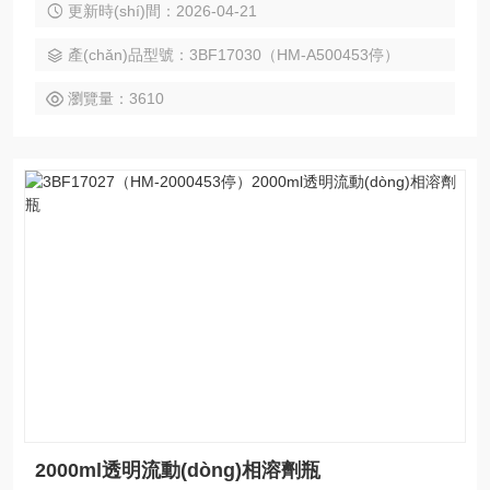
更新時(shí)間：2026-04-21
M-A500453 停用）：500ml棕色流動(dòng)相溶劑瓶 3BF170
03（舊 HM-00G45A3QL停用）：藍色三孔蓋
產(chǎn)品型號：3BF17030（HM-A500453停）
瀏覽量：3610
2000ml透明流動(dòng)相溶劑瓶