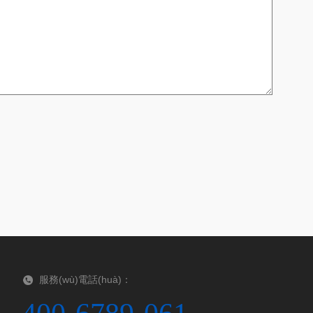
服務(wù)電話(huà)：