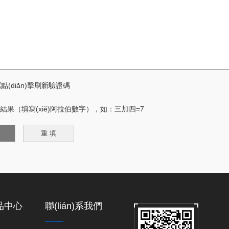
果（填寫(xiě)阿拉伯數字），如：三加四=7
)品中心
聯(lián)系我們