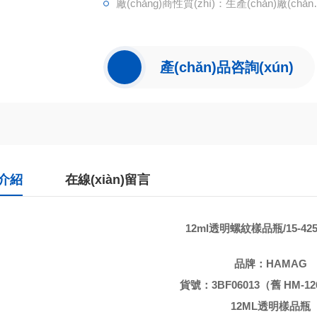
廠(chǎng)商性質(zhì)：生產(chǎn)廠(chǎng)家
特征：光瓶15*66*18MM
產(chǎn)品咨詢(xún)
介紹
在線(xiàn)留言
12ml透明螺紋樣品瓶/15-425/1
品牌：HAMAG
貨號：
3BF06013（舊 HM-1
12ML透明樣品瓶