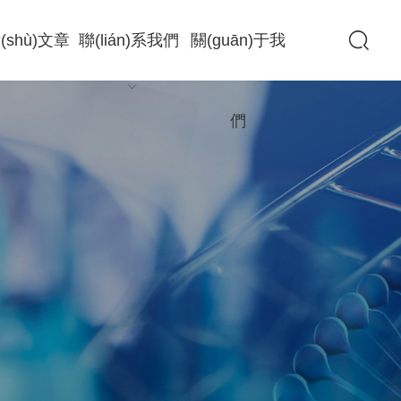
(shù)文章
聯(lián)系我們
關(guān)于我
們