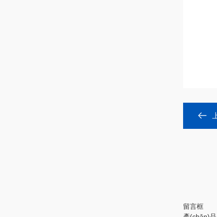
留言框
產(chǎn)