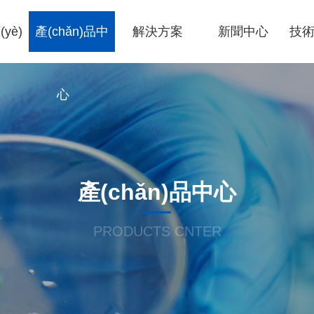
yè)
產(chǎn)品中
解決方案
新聞中心
技術
心
產(chǎn)品中心
PRODUCTS CNTER