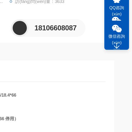
訪(fǎng)問(wèn)量：3633
QQ咨詢
(xún)
18106608087
微信咨詢
(xún)
8.4*66
266 停用）