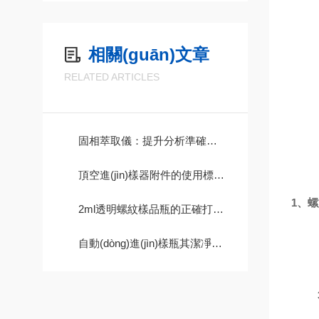
相關(guān)文章
RELATED ARTICLES
固相萃取儀：提升分析準確性的關(guān)鍵設備
頂空進(jìn)樣器附件的使用標準以及頂空瓶是如何清洗的
1
2ml透明螺紋樣品瓶的正確打開(kāi)方式
自動(dòng)進(jìn)樣瓶其潔凈度直接影響到分析結果