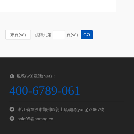
末頁(yè)
跳轉到第
頁(yè)
服務(wù)電話(huà)：
400-6789-061
浙江省寧波市鄞州區姜山鎮朝陽(yáng)路667號
sale05@hamag.cn