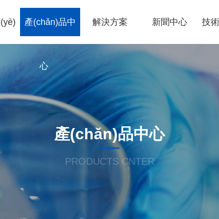
yè)
產(chǎn)品中
解決方案
新聞中心
技術
心
產(chǎn)品中心
PRODUCTS CNTER