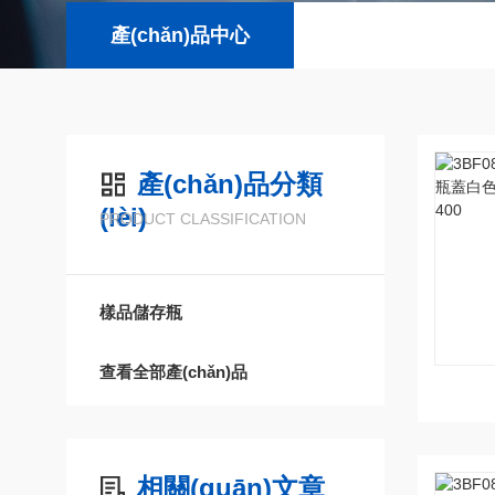
產(chǎn)品中心
產(chǎn)品分類
(lèi)
PRODUCT CLASSIFICATION
樣品儲存瓶
查看全部產(chǎn)品
相關(guān)文章