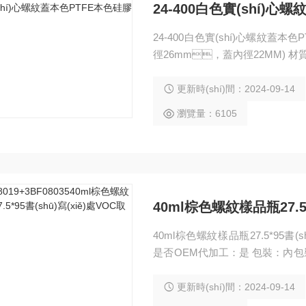
24-400白色實(shí)
24-400白色實(shí)心螺紋蓋本色P
徑26mm，蓋內徑22MM) 材
更新時(shí)間：2024-09-14
瀏覽量：6105
40ml棕色螺紋樣品瓶27.5*
40ml棕色螺紋樣品瓶27.5*95書
是否OEM代加工：是 包裝：內包裝紙盒隔
特點(diǎn)：24*27.5*95MM
更新時(shí)間：2024-09-14