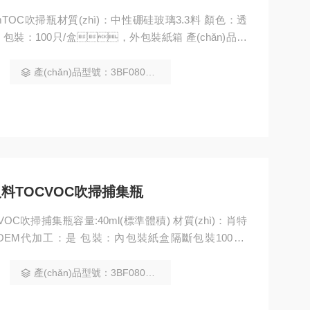
mmTOC吹掃瓶材質(zhì)：中性硼硅玻璃3.3料 顏色：透
包裝：100只/盒，外包裝紙箱 產(chǎn)品特
產(chǎn)品型號：3BF08023+3BF08036
級料TOCVOC吹掃捕集瓶
OC吹掃捕集瓶容量:40ml(標準體積) 材質(zhì)：肖特
OEM代加工：是 包裝：內包裝紙盒隔斷包裝100只/
hǎn)品特點(diǎn)：24*27.5*95MM
產(chǎn)品型號：3BF08016+3BF08036