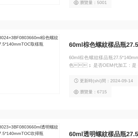
瀏覽量：5001
60ml棕色螺紋樣品瓶27.
60ml棕色螺紋樣品瓶27.5*140m
色； 是否OEM代加工：是
箱 產(chǎn)品特點(diǎn)：24*27.
更新時(shí)間：2024-09-14
瀏覽量：6715
60ml透明螺紋樣品瓶27.