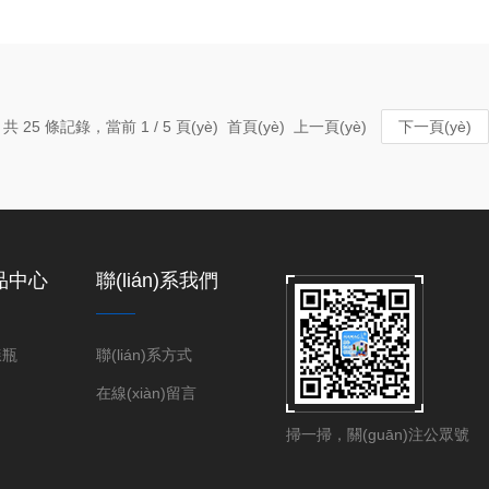
共 25 條記錄，當前 1 / 5 頁(yè) 首頁(yè) 上一頁(yè)
下一頁(yè)
)品中心
聯(lián)系我們
樣瓶
聯(lián)系方式
在線(xiàn)留言
掃一掃，關(guān)注公眾號