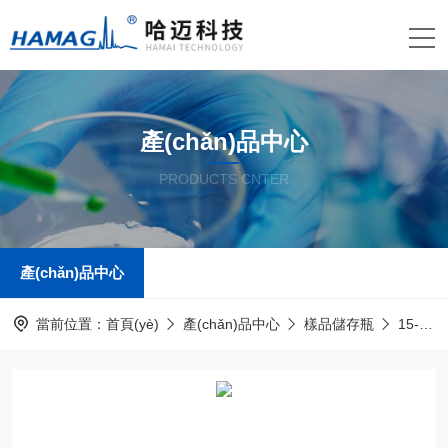
產(chǎn)品中心
PRODUCTS CNTER
產(chǎn)品中心
當前位置：
首頁(yè)
產(chǎn)品中心
樣品儲存瓶
15-425螺紋口樣品瓶及蓋墊