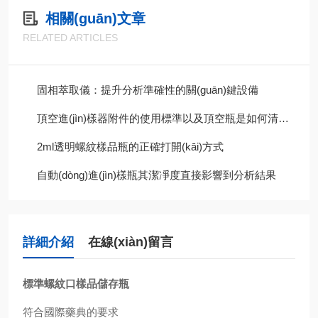
相關(guān)文章
RELATED ARTICLES
固相萃取儀：提升分析準確性的關(guān)鍵設備
頂空進(jìn)樣器附件的使用標準以及頂空瓶是如何清洗的
2ml透明螺紋樣品瓶的正確打開(kāi)方式
自動(dòng)進(jìn)樣瓶其潔凈度直接影響到分析結果
詳細介紹
在線(xiàn)留言
標準螺紋口樣品儲存瓶
符合國際藥典的要求