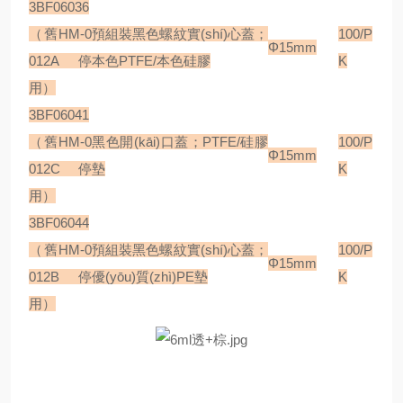
3BF06036
（舊HM-0
預組裝黑色螺紋實(shí)心蓋；
100/P
Φ15mm
012A停
本色PTFE/本色硅膠
K
用）
3BF06041
（舊HM-0
黑色開(kāi)口蓋；PTFE/硅膠
100/P
Φ15mm
012C停
墊
K
用）
3BF06044
（舊HM-0
預組裝黑色螺紋實(shí)心蓋；
100/P
Φ15mm
012B停
優(yōu)質(zhì)PE墊
K
用）