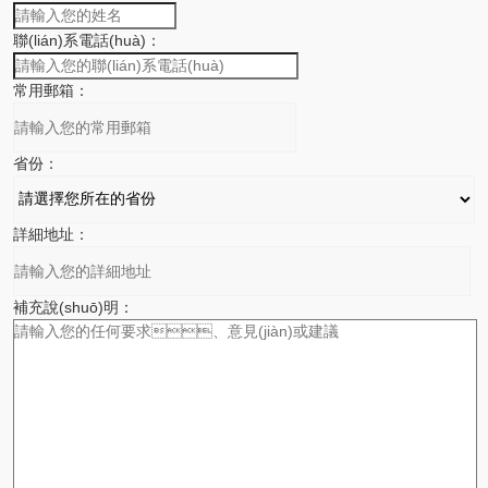
聯(lián)系電話(huà)：
常用郵箱：
省份：
詳細地址：
補充說(shuō)明：