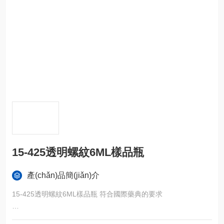
15-425透明螺紋6ML樣品瓶
產(chǎn)品簡(jiǎn)介
15-425透明螺紋6ML樣品瓶 符合國際藥典的要求
免清洗，可直接使用