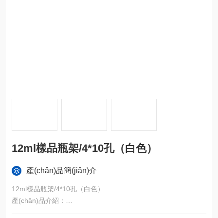
12ml樣品瓶架/4*10孔（白色）
產(chǎn)品簡(jiǎn)介
12ml樣品瓶架/4*10孔（白色）
產(chǎn)品介紹：
在ISO 9001認證環(huán)境中制造，確保了產(chǎn)品