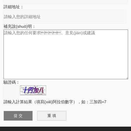
詳細地址：
補充說(shuō)明：
驗證碼：
請輸入計算結果（填寫(xiě)阿拉伯數字），如：三加四=7