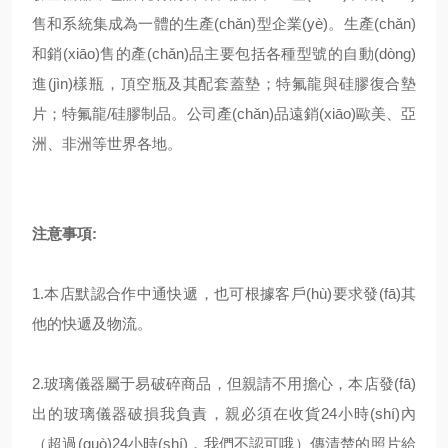
售和系統集成為一體的生產(chǎn)型企業(yè)。生產(chǎn)
和銷(xiāo)售的產(chǎn)品主要包括各種型號的自動(dòng)
進(jìn)樣瓶，頂空瓶及其配套蓋墊；特氟龍與硅膠復合墊
片；特氟龍/硅膠制品。公司產(chǎn)品遠銷(xiāo)歐美、亞
洲、非洲等世界各地。
注意事項:
1.本店默認合作中通快遞，也可根據客戶(hù)要求發(fā)其
他的快遞及物流。
2.玻璃儀器屬于易破碎商品，但親請不用擔心，本店發(fā)
出的玻璃儀器破損我負責，親必須在收貨24小時(shí)內
（超過(guò)24小時(shí)，我們不認可哦）傳清楚的照片給