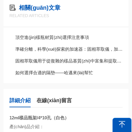
相關(guān)文章
RELATED ARTICLES
頂空進(jìn)樣瓶材質(zhì)選擇注意事項
準確分離，科學(xué)探索的加速器：固相萃取儀，加速發(fā)現，啟迪未來(lái)
固相萃取儀用于從復雜的樣品基質(zhì)中富集和提取目標化合物
如何選擇合適的隔墊——哈邁來(lái)幫忙
詳細介紹
在線(xiàn)留言
12ml樣品瓶架/4*10孔（白色）
產(chǎn)品介紹：