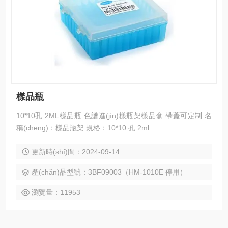
樣品瓶
10*10孔 2ML樣品瓶 色譜進(jìn)樣瓶架樣品盒 帶蓋可定制 名
稱(chēng)：樣品瓶架 規格：10*10 孔 2ml
更新時(shí)間：2024-09-14
產(chǎn)品型號：3BF09003（HM-1010E 停用）
瀏覽量：11953