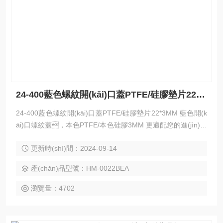
24-400藍色螺紋開(kāi)口蓋PTFE/硅膠墊片22*3MM
24-400藍色螺紋開(kāi)口蓋PTFE/硅膠墊片22*3MM 藍色開(k
āi)口螺紋蓋，本色PTFE/本色硅膠3MM 更適配您的進(jìn)樣
針哦
更新時(shí)間：2024-09-14
產(chǎn)品型號：HM-0022BEA
瀏覽量：4702