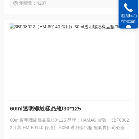
瀏覽量：4287
電話(huà)
咨詢(xún)
60ml透明螺紋樣品瓶/30*125
60ml透明螺紋樣品瓶/30*125 品牌：HAMAG 貨號：3BF0802
2（舊 HM-60140 停用） 60ML透明樣品瓶 配套實(shí)心蓋或
開(kāi)口蓋含PTFE墊片